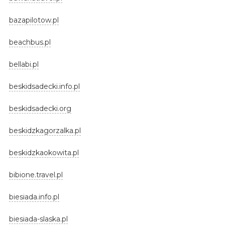
bazapilotow.pl
beachbus.pl
bellabi.pl
beskidsadecki.info.pl
beskidsadecki.org
beskidzkagorzalka.pl
beskidzkaokowita.pl
bibione.travel.pl
biesiada.info.pl
biesiada-slaska.pl