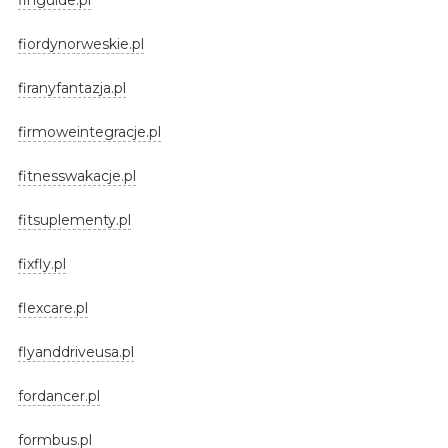
fiordynorweskie.pl
firanyfantazja.pl
firmoweintegracje.pl
fitnesswakacje.pl
fitsuplementy.pl
fixfly.pl
flexcare.pl
flyanddriveusa.pl
fordancer.pl
formbus.pl