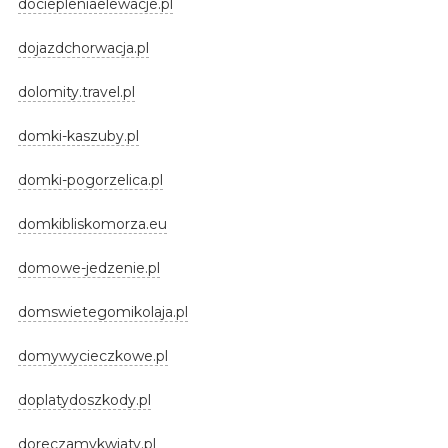
dociepleniaelewacje.pl
dojazdchorwacja.pl
dolomity.travel.pl
domki-kaszuby.pl
domki-pogorzelica.pl
domkibliskomorza.eu
domowe-jedzenie.pl
domswietegomikolaja.pl
domywycieczkowe.pl
doplatydoszkody.pl
doreczamykwiaty.pl