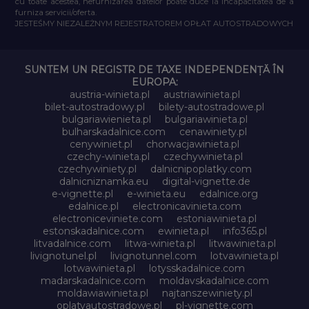
cu toate acestea, nefurnizarea datelor poate duce la incapacitatea de a
furniza servicii/oferta.
JESTEŚMY NIEZALEŻNYM REJESTRATOREM OPŁAT AUTOSTRADOWYCH
SUNTEM UN REGISTR DE TAXE INDEPENDENȚĂ ÎN
EUROPA:
austria-winieta.pl
austriawinieta.pl
bilet-autostradowy.pl
bilety-autostradowe.pl
bulgariawienieta.pl
bulgariawinieta.pl
bulharskadalnice.com
cenawiniety.pl
cenywiniet.pl
chorwacjawinieta.pl
czechy-winieta.pl
czechywinieta.pl
czechywiniety.pl
dalnicnipoplatky.com
dalnicniznamka.eu
digital-vignette.de
e-vignette.pl
e-winieta.eu
edalnice.org
edalnice.pl
electronicavinieta.com
electroniceviniete.com
estoniawinieta.pl
estonskadalnice.com
ewinieta.pl
info365.pl
litvadalnice.com
litwa-winieta.pl
litwawinieta.pl
livignotunel.pl
livignotunnel.com
lotvawinieta.pl
lotwawinieta.pl
lotysskadalnice.com
madarskadalnice.com
moldavskadalnice.com
moldawiawinieta.pl
najtanszewiniety.pl
oplatyautostradowe.pl
pl-vignette.com