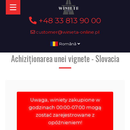
+48 33 813 90 00
customer@winieta-online.pl
Română
Achiziționarea unei vignete - Slovacia
Uwaga, winiety zakupione w
godzinach 00:00-07:00 mogą
zostać zarejestrowane z
opóźnieniem!