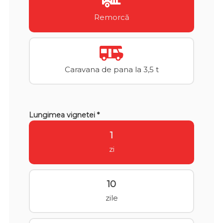
Remorcă
Caravana de pana la 3,5 t
Lungimea vignetei *
1
zi
10
zile