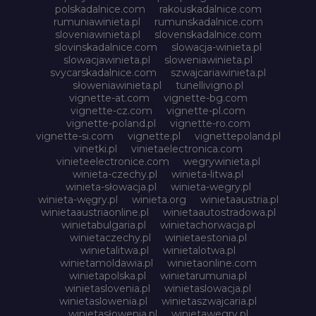
polskadalnice.com
rakouskadalnice.com
rumuniawinieta.pl
rumunskadalnice.com
sloveniawinieta.pl
slovenskadalnice.com
slovinskadalnice.com
slowacja-winieta.pl
slowacjawinieta.pl
sloweniawinieta.pl
svycarskadalnice.com
szwajcariawinieta.pl
słoweniawinieta.pl
tunellivigno.pl
vignette-at.com
vignette-bg.com
vignette-cz.com
vignette-pl.com
vignette-poland.pl
vignette-ro.com
vignette-si.com
vignette.pl
vignettepoland.pl
vinetki.pl
vinietaelectronica.com
vinieteelectronice.com
wegrywinieta.pl
winieta-czechy.pl
winieta-litwa.pl
winieta-słowacja.pl
winieta-wegry.pl
winieta-węgry.pl
winieta.org
winietaaustria.pl
winietaaustriaonline.pl
winietaautostradowa.pl
winietabulgaria.pl
winietachorwacja.pl
winietaczechy.pl
winietaestonia.pl
winietalitwa.pl
winietalotwa.pl
winietamoldawia.pl
winietaonline.com
winietapolska.pl
winietarumunia.pl
winietaslovenia.pl
winietaslowacja.pl
winietaslowenia.pl
winietaszwajcaria.pl
winietasłowenia.pl
winietawegry.pl