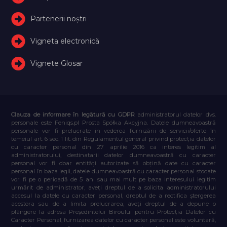
Partenerii noștri
Vigneta electronică
Vignete Glosar
Clauza de informare în legătură cu GDPR
administratorul datelor dvs.
personale este Feniqs.pl Prosta Spółka Akcyjna. Datele dumneavoastră
personale vor fi prelucrate în vederea furnizării de servicii/oferte în
temeiul art. 6 sec. 1 lit. din Regulamentul general privind protecția datelor
cu caracter personal din 27 aprilie 2016 ca interes legitim al
administratorului, destinatarii datelor dumneavoastră cu caracter
personal vor fi doar entități autorizate să obțină date cu caracter
personal în baza legii, datele dumneavoastră cu caracter personal stocate
vor fi pe o perioadă de 5 ani sau mai mult pe baza interesului legitim
urmărit de administrator, aveți dreptul de a solicita administratorului
accesul la datele cu caracter personal, dreptul de a rectifica ștergerea
acestora sau de a limita prelucrarea, aveți dreptul de a depune o
plângere la adresa Președintelui Biroului pentru Protecția Datelor cu
Caracter Personal, furnizarea datelor cu caracter personal este voluntară,