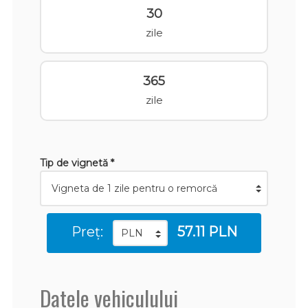
30
zile
365
zile
Tip de vignetă *
Preț:
57.11 PLN
Datele vehiculului