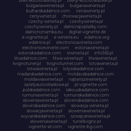
bilet-autostradowy.pl
bilety-autostradowe.pl
bulgariawienieta.pl
bulgariawinieta.pl
bulharskadalnice.com
cenawiniety.pl
cenywiniet.pl
chorwacjawinieta.pl
czechy-winieta.pl
czechywinieta.pl
czechywiniety.pl
dalnicnipoplatky.com
dalnicniznamka.eu
digital-vignette.de
e-vignette.pl
e-winieta.eu
edalnice.org
edalnice.pl
electronicavinieta.com
electroniceviniete.com
estoniawinieta.pl
estonskadalnice.com
ewinieta.pl
info365.pl
litvadalnice.com
litwa-winieta.pl
litwawinieta.pl
livignotunel.pl
livignotunnel.com
lotvawinieta.pl
lotwawinieta.pl
lotysskadalnice.com
madarskadalnice.com
moldavskadalnice.com
moldawiawinieta.pl
najtanszewiniety.pl
oplatyautostradowe.pl
pl-vignette.com
polskadalnice.com
rakouskadalnice.com
rumuniawinieta.pl
rumunskadalnice.com
sloveniawinieta.pl
slovenskadalnice.com
slovinskadalnice.com
slowacja-winieta.pl
slowacjawinieta.pl
sloweniawinieta.pl
svycarskadalnice.com
szwajcariawinieta.pl
słoweniawinieta.pl
tunellivigno.pl
vignette-at.com
vignette-bg.com