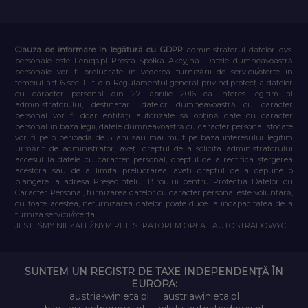
Clauza de informare în legătură cu GDPR
administratorul datelor dvs.
personale este Feniqs.pl Prosta Spółka Akcyjna. Datele dumneavoastră
personale vor fi prelucrate în vederea furnizării de servicii/oferte în
temeiul art. 6 sec. 1 lit. din Regulamentul general privind protecția datelor
cu caracter personal din 27 aprilie 2016 ca interes legitim al
administratorului, destinatarii datelor dumneavoastră cu caracter
personal vor fi doar entități autorizate să obțină date cu caracter
personal în baza legii, datele dumneavoastră cu caracter personal stocate
vor fi pe o perioadă de 5 ani sau mai mult pe baza interesului legitim
urmărit de administrator, aveți dreptul de a solicita administratorului
accesul la datele cu caracter personal, dreptul de a rectifica ștergerea
acestora sau de a limita prelucrarea, aveți dreptul de a depune o
plângere la adresa Președintelui Biroului pentru Protecția Datelor cu
Caracter Personal, furnizarea datelor cu caracter personal este voluntară,
cu toate acestea, nefurnizarea datelor poate duce la incapacitatea de a
furniza servicii/oferta.
JESTEŚMY NIEZALEŻNYM REJESTRATOREM OPŁAT AUTOSTRADOWYCH
SUNTEM UN REGISTR DE TAXE INDEPENDENȚĂ ÎN
EUROPA:
austria-winieta.pl
austriawinieta.pl