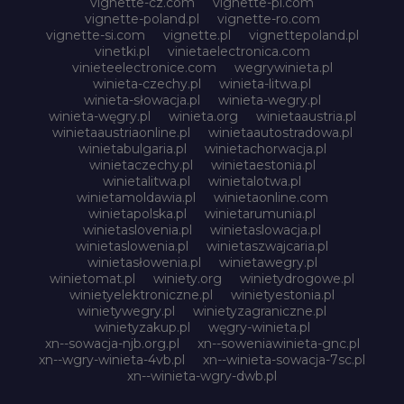
vignette-cz.com
vignette-pl.com
vignette-poland.pl
vignette-ro.com
vignette-si.com
vignette.pl
vignettepoland.pl
vinetki.pl
vinietaelectronica.com
vinieteelectronice.com
wegrywinieta.pl
winieta-czechy.pl
winieta-litwa.pl
winieta-słowacja.pl
winieta-wegry.pl
winieta-węgry.pl
winieta.org
winietaaustria.pl
winietaaustriaonline.pl
winietaautostradowa.pl
winietabulgaria.pl
winietachorwacja.pl
winietaczechy.pl
winietaestonia.pl
winietalitwa.pl
winietalotwa.pl
winietamoldawia.pl
winietaonline.com
winietapolska.pl
winietarumunia.pl
winietaslovenia.pl
winietaslowacja.pl
winietaslowenia.pl
winietaszwajcaria.pl
winietasłowenia.pl
winietawegry.pl
winietomat.pl
winiety.org
winietydrogowe.pl
winietyelektroniczne.pl
winietyestonia.pl
winietywegry.pl
winietyzagraniczne.pl
winietyzakup.pl
węgry-winieta.pl
xn--sowacja-njb.org.pl
xn--soweniawinieta-gnc.pl
xn--wgry-winieta-4vb.pl
xn--winieta-sowacja-7sc.pl
xn--winieta-wgry-dwb.pl