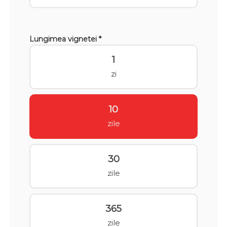
Lungimea vignetei *
1
zi
10
zile
30
zile
365
zile