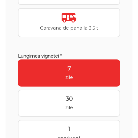
Caravana de pana la 3,5 t
Lungimea vignetei *
7
zile
30
zile
1
weekend