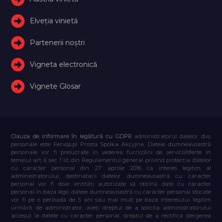
Elveţia vinietă
Partenerii noștri
Vigneta electronică
Vignete Glosar
Clauza de informare în legătură cu GDPR
administratorul datelor dvs.
personale este Feniqs.pl Prosta Spółka Akcyjna. Datele dumneavoastră
personale vor fi prelucrate în vederea furnizării de servicii/oferte în
temeiul art. 6 sec. 1 lit. din Regulamentul general privind protecția datelor
cu caracter personal din 27 aprilie 2016 ca interes legitim al
administratorului, destinatarii datelor dumneavoastră cu caracter
personal vor fi doar entități autorizate să obțină date cu caracter
personal în baza legii, datele dumneavoastră cu caracter personal stocate
vor fi pe o perioadă de 5 ani sau mai mult pe baza interesului legitim
urmărit de administrator, aveți dreptul de a solicita administratorului
accesul la datele cu caracter personal, dreptul de a rectifica ștergerea