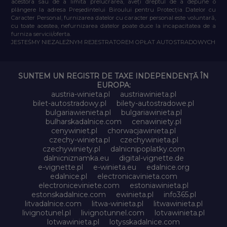
acestora sau de a limita prelucrarea, aveți dreptul de a depune o
plângere la adresa Președintelui Biroului pentru Protecția Datelor cu
Caracter Personal, furnizarea datelor cu caracter personal este voluntară,
cu toate acestea, nefurnizarea datelor poate duce la incapacitatea de a
furniza servicii/oferta.
JESTEŚMY NIEZALEŻNYM REJESTRATOREM OPŁAT AUTOSTRADOWYCH
SUNTEM UN REGISTR DE TAXE INDEPENDENȚĂ ÎN
EUROPA:
austria-winieta.pl
austriawinieta.pl
bilet-autostradowy.pl
bilety-autostradowe.pl
bulgariawienieta.pl
bulgariawinieta.pl
bulharskadalnice.com
cenawiniety.pl
cenywiniet.pl
chorwacjawinieta.pl
czechy-winieta.pl
czechywinieta.pl
czechywiniety.pl
dalnicnipoplatky.com
dalnicniznamka.eu
digital-vignette.de
e-vignette.pl
e-winieta.eu
edalnice.org
edalnice.pl
electronicavinieta.com
electroniceviniete.com
estoniawinieta.pl
estonskadalnice.com
ewinieta.pl
info365.pl
litvadalnice.com
litwa-winieta.pl
litwawinieta.pl
livignotunel.pl
livignotunnel.com
lotvawinieta.pl
lotwawinieta.pl
lotysskadalnice.com