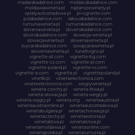
madarskadalnice.com
moldavskadalnice.com
moldawiawinieta.pl
najtanszewiniety.pl
oplatyautostradowe.pl
pl-vignette.com
polskadalnice.com
rakouskadalnice.com
rumuniawinieta.pl
rumunskadalnice.com
sloveniawinieta.pl
slovenskadalnice.com
slovinskadalnice.com
slowacja-winieta.pl
slowacjawinieta.pl
sloweniawinieta.pl
svycarskadalnice.com
szwajcariawinieta.pl
słoweniawinieta.pl
tunellivigno.pl
vignette-at.com
vignette-bg.com
vignette-cz.com
vignette-pl.com
vignette-poland.pl
vignette-ro.com
vignette-si.com
vignette.pl
vignettepoland.pl
vinetki.pl
vinietaelectronica.com
vinieteelectronice.com
wegrywinieta.pl
winieta-czechy.pl
winieta-litwa.pl
winieta-słowacja.pl
winieta-wegry.pl
winieta-węgry.pl
winieta.org
winietaaustria.pl
winietaaustriaonline.pl
winietaautostradowa.pl
winietabulgaria.pl
winietachorwacja.pl
winietaczechy.pl
winietaestonia.pl
winietalitwa.pl
winietalotwa.pl
winietamoldawia.pl
winietaonline.com
winietapolska.pl
winietarumunia.pl