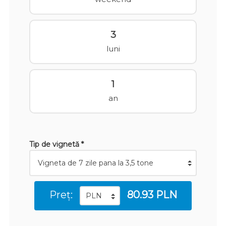
3
luni
1
an
Tip de vignetă *
Preț:
80.93 PLN