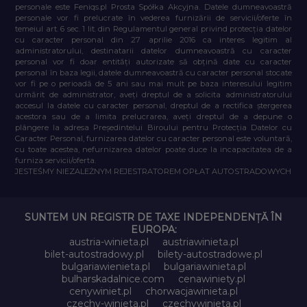
personale este Feniqs.pl Prosta Spółka Akcyjna. Datele dumneavoastră
personale vor fi prelucrate în vederea furnizării de servicii/oferte în
temeiul art. 6 sec. 1 lit. din Regulamentul general privind protecția datelor
cu caracter personal din 27 aprilie 2016 ca interes legitim al
administratorului, destinatarii datelor dumneavoastră cu caracter
personal vor fi doar entități autorizate să obțină date cu caracter
personal în baza legii, datele dumneavoastră cu caracter personal stocate
vor fi pe o perioadă de 5 ani sau mai mult pe baza interesului legitim
urmărit de administrator, aveți dreptul de a solicita administratorului
accesul la datele cu caracter personal, dreptul de a rectifica ștergerea
acestora sau de a limita prelucrarea, aveți dreptul de a depune o
plângere la adresa Președintelui Biroului pentru Protecția Datelor cu
Caracter Personal, furnizarea datelor cu caracter personal este voluntară,
cu toate acestea, nefurnizarea datelor poate duce la incapacitatea de a
furniza servicii/oferta.
JESTEŚMY NIEZALEŻNYM REJESTRATOREM OPŁAT AUTOSTRADOWYCH
SUNTEM UN REGISTR DE TAXE INDEPENDENȚĂ ÎN
EUROPA:
austria-winieta.pl
austriawinieta.pl
bilet-autostradowy.pl
bilety-autostradowe.pl
bulgariawienieta.pl
bulgariawinieta.pl
bulharskadalnice.com
cenawiniety.pl
cenywiniet.pl
chorwacjawinieta.pl
czechy-winieta.pl
czechywinieta.pl