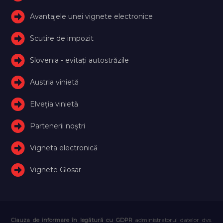
Avantajele unei vignete electronice
Scutire de impozit
Slovenia - evitați autostrăzile
Austria vinietă
Elveţia vinietă
Partenerii noștri
Vigneta electronică
Vignete Glosar
Clauza de informare în legătură cu GDPR
administratorul datelor dvs.