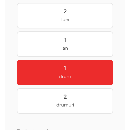
2
luni
1
an
1
drum
2
drumuri