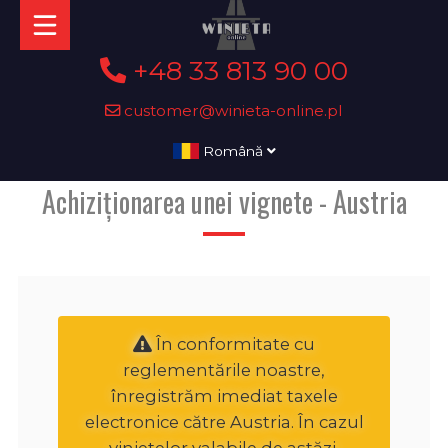
+48 33 813 90 00
customer@winieta-online.pl
Română
Achiziționarea unei vignete - Austria
În conformitate cu
reglementările noastre,
înregistrăm imediat taxele
electronice către Austria. În cazul
vinietelor valabile de astăzi,