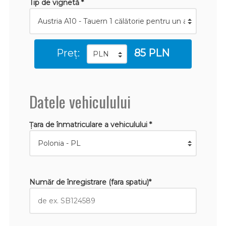
Tip de vignetă *
Preț:
85 PLN
Datele vehiculului
Țara de înmatriculare a vehiculului *
Număr de înregistrare (fara spatiu)*