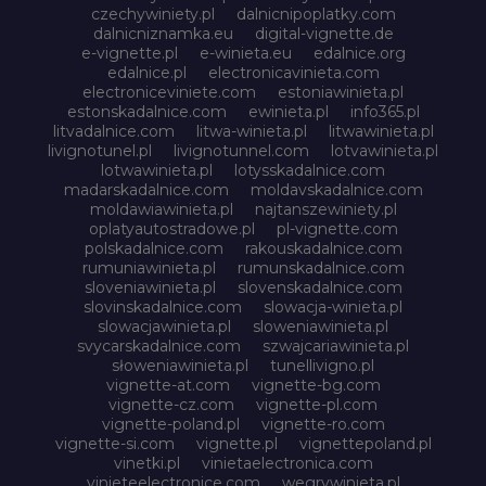
czechywiniety.pl
dalnicnipoplatky.com
dalnicniznamka.eu
digital-vignette.de
e-vignette.pl
e-winieta.eu
edalnice.org
edalnice.pl
electronicavinieta.com
electroniceviniete.com
estoniawinieta.pl
estonskadalnice.com
ewinieta.pl
info365.pl
litvadalnice.com
litwa-winieta.pl
litwawinieta.pl
livignotunel.pl
livignotunnel.com
lotvawinieta.pl
lotwawinieta.pl
lotysskadalnice.com
madarskadalnice.com
moldavskadalnice.com
moldawiawinieta.pl
najtanszewiniety.pl
oplatyautostradowe.pl
pl-vignette.com
polskadalnice.com
rakouskadalnice.com
rumuniawinieta.pl
rumunskadalnice.com
sloveniawinieta.pl
slovenskadalnice.com
slovinskadalnice.com
slowacja-winieta.pl
slowacjawinieta.pl
sloweniawinieta.pl
svycarskadalnice.com
szwajcariawinieta.pl
słoweniawinieta.pl
tunellivigno.pl
vignette-at.com
vignette-bg.com
vignette-cz.com
vignette-pl.com
vignette-poland.pl
vignette-ro.com
vignette-si.com
vignette.pl
vignettepoland.pl
vinetki.pl
vinietaelectronica.com
vinieteelectronice.com
wegrywinieta.pl