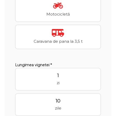
Motocicletă
Caravana de pana la 3,5 t
Lungimea vignetei *
1
zi
10
zile