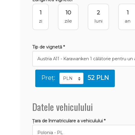
1
10
2
1
zi
zile
luni
an
Tip de vignetă *
Preț:
52 PLN
Datele vehiculului
Țara de înmatriculare a vehiculului *