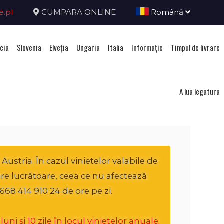
e.pl
CUMPARA ONLINE
Română
cia
Slovenia
Elveţia
Ungaria
Italia
Informație
Timpul de livrare
ria
A lua legatura
ustria. În cazul vinietelor valabile de
ore lucrătoare, ceea ce nu afectează
668 414 910 24 de ore pe zi.
i și 10 zile în locul vinietelor anuale.