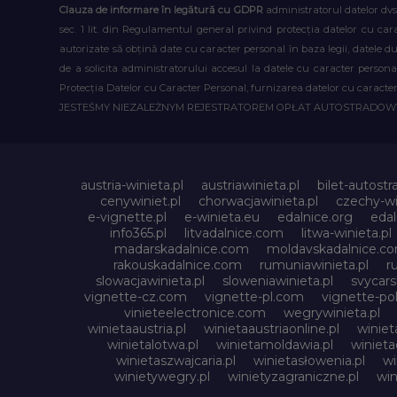
Clauza de informare în legătură cu GDPR
administratorul datelor dvs
sec. 1 lit. din Regulamentul general privind protecția datelor cu car
autorizate să obțină date cu caracter personal în baza legii, datele 
de a solicita administratorului accesul la datele cu caracter person
Protecția Datelor cu Caracter Personal, furnizarea datelor cu caracter 
JESTEŚMY NIEZALEŻNYM REJESTRATOREM OPŁAT AUTOSTRADO
austria-winieta.pl
austriawinieta.pl
bilet-autostr
cenywiniet.pl
chorwacjawinieta.pl
czechy-wi
e-vignette.pl
e-winieta.eu
edalnice.org
edal
info365.pl
litvadalnice.com
litwa-winieta.pl
madarskadalnice.com
moldavskadalnice.c
rakouskadalnice.com
rumuniawinieta.pl
r
slowacjawinieta.pl
sloweniawinieta.pl
svycar
vignette-cz.com
vignette-pl.com
vignette-pol
vinieteelectronice.com
wegrywinieta.pl
winietaaustria.pl
winietaaustriaonline.pl
winiet
winietalotwa.pl
winietamoldawia.pl
winieta
winietaszwajcaria.pl
winietasłowenia.pl
wi
winietywegry.pl
winietyzagraniczne.pl
win