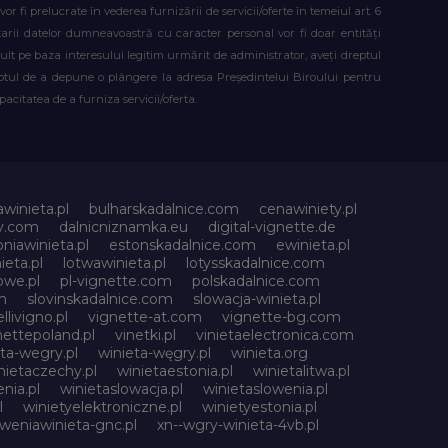
fi prelucrate în vederea furnizării de servicii/oferte în temeiul art. 6
atarii datelor dumneavoastră cu caracter personal vor fi doar entități
lt pe baza interesului legitim urmărit de administrator, aveți dreptul
reptul de a depune o plângere la adresa Președintelui Biroului pentru
citatea de a furniza servicii/oferta.
awinieta.pl
bulharskadalnice.com
cenawiniety.pl
ky.com
dalnicniznamka.eu
digital-vignette.de
niawinieta.pl
estonskadalnice.com
ewinieta.pl
ieta.pl
lotwawinieta.pl
lotysskadalnice.com
owe.pl
pl-vignette.com
polskadalnice.com
m
slovinskadalnice.com
slowacja-winieta.pl
llivigno.pl
vignette-at.com
vignette-bg.com
nettepoland.pl
vinetki.pl
vinietaelectronica.com
ta-wegry.pl
winieta-węgry.pl
winieta.org
nietaczechy.pl
winietaestonia.pl
winietalitwa.pl
nia.pl
winietaslowacja.pl
winietaslowenia.pl
l
winietyelektroniczne.pl
winietyestonia.pl
oweniawinieta-gnc.pl
xn--wgry-winieta-4vb.pl