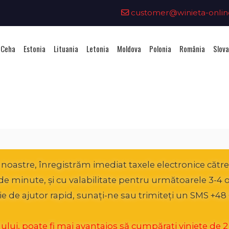
customer@winieta-onlin
 Ceha
Estonia
Lituania
Letonia
Moldova
Polonia
România
Slova
hiziționarea unei vignete - Aust
oastre, înregistrăm imediat taxele electronice către A
0 de minute, și cu valabilitate pentru următoarele 3-4 
ie de ajutor rapid, sunați-ne sau trimiteți un SMS +48 
ui, poate fi mai avantajos să cumpărați viniete de 2 lun