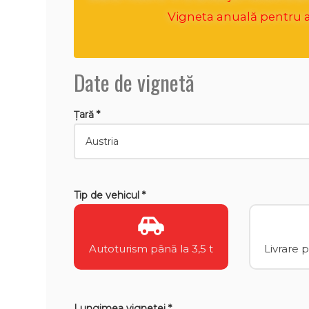
Vigneta anuală pentru an
Date de vignetă
Țară *
Tip de vehicul *
Autoturism până la 3,5 t
Livrare 
Lungimea vignetei *