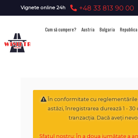
+48 33 813 90 00
Vignete online 24h
Cum să cumpere?
Austria
Bulgaria
Republica
Ac
În conformitate cu reglementările n
astăzi, înregistrarea durează 1 - 3
tranzacția. Dacă aveți nevo
Sfatul nostru: În a doua jumătate a anul