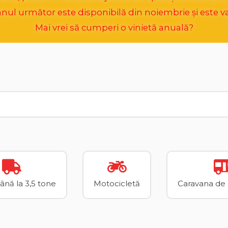
ul următor este disponibilă din noiembrie și este va
Mai vrei să cumperi o vinietă anuală?
până la 3,5 tone
Motocicletă
Caravana de p