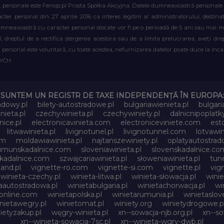
. personale este Feniqs.pl Prosta Spółka Akcyjna. Datele dumneavoastră personale vor 
acter personal din 27 aprilie 2016 ca interes legitim al administratorului, destin
dumneavoastră cu caracter personal stocate vor fi pe o perioadă de 5 ani sau mai mu
al, dreptul de a rectifica ștergerea acestora sau de a limita prelucrarea, aveți d
personal este voluntară, cu toate acestea, nefurnizarea datelor poate duce la incapa
WYCH
SUNTEM UN REGISTR DE TAXE INDEPENDENȚĂ ÎN EUROPA:
adowy.pl
bilety-autostradowe.pl
bulgariawienieta.pl
bulgari
nieta.pl
czechywinieta.pl
czechywiniety.pl
dalnicnipoplat
nice.pl
electronicavinieta.com
electroniceviniete.com
esto
litwawinieta.pl
livignotunel.pl
livignotunnel.com
lotvawin
om
moldawiawinieta.pl
najtanszewiniety.pl
oplatyautostrad
umunskadalnice.com
sloveniawinieta.pl
slovenskadalnice.co
skadalnice.com
szwajcariawinieta.pl
słoweniawinieta.pl
tune
and.pl
vignette-ro.com
vignette-si.com
vignette.pl
vig
winieta-czechy.pl
winieta-litwa.pl
winieta-słowacja.pl
winie
aautostradowa.pl
winietabulgaria.pl
winietachorwacja.pl
wi
online.com
winietapolska.pl
winietarumunia.pl
winietaslove
nietawegry.pl
winietomat.pl
winiety.org
winietydrogowe.p
ietyzakup.pl
węgry-winieta.pl
xn--sowacja-njb.org.pl
xn--s
xn--winieta-sowacja-7sc.pl
xn--winieta-wgry-dwb.pl