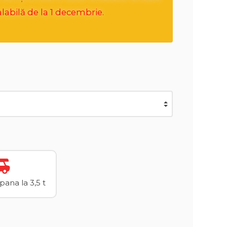
labilă de la 1 decembrie.
ana la 3,5 t