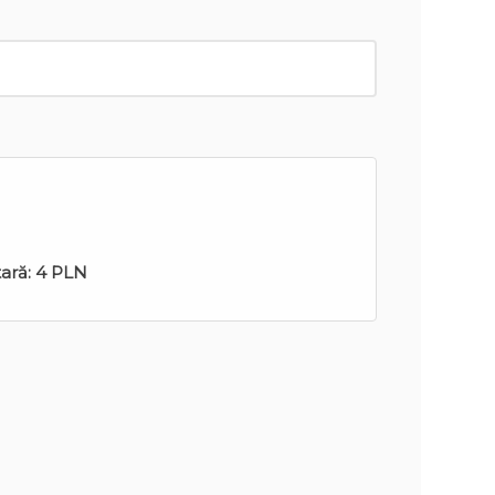
tară:
4 PLN