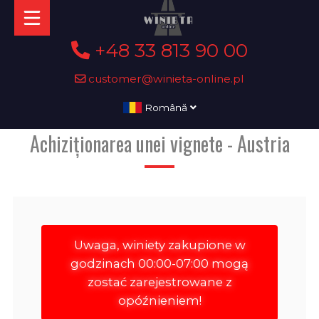
+48 33 813 90 00
customer@winieta-online.pl
Română
Achiziționarea unei vignete - Austria
Uwaga, winiety zakupione w
godzinach 00:00-07:00 mogą
zostać zarejestrowane z
opóźnieniem!