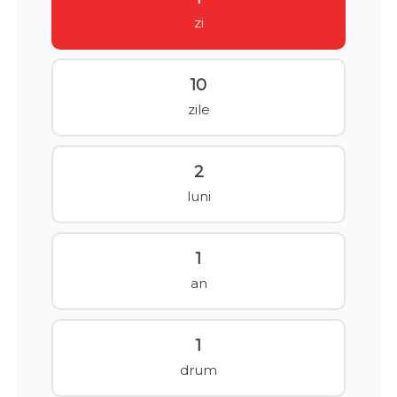
zi
10
zile
2
luni
1
an
1
drum