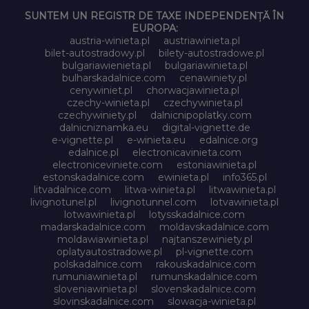
SUNTEM UN REGISTR DE TAXE INDEPENDENȚĂ ÎN
EUROPA:
austria-winieta.pl
austriawinieta.pl
bilet-autostradowy.pl
bilety-autostradowe.pl
bulgariawienieta.pl
bulgariawinieta.pl
bulharskadalnice.com
cenawiniety.pl
cenywiniet.pl
chorwacjawinieta.pl
czechy-winieta.pl
czechywinieta.pl
czechywiniety.pl
dalnicnipoplatky.com
dalnicniznamka.eu
digital-vignette.de
e-vignette.pl
e-winieta.eu
edalnice.org
edalnice.pl
electronicavinieta.com
electroniceviniete.com
estoniawinieta.pl
estonskadalnice.com
ewinieta.pl
info365.pl
litvadalnice.com
litwa-winieta.pl
litwawinieta.pl
livignotunel.pl
livignotunnel.com
lotvawinieta.pl
lotwawinieta.pl
lotysskadalnice.com
madarskadalnice.com
moldavskadalnice.com
moldawiawinieta.pl
najtanszewiniety.pl
oplatyautostradowe.pl
pl-vignette.com
polskadalnice.com
rakouskadalnice.com
rumuniawinieta.pl
rumunskadalnice.com
sloveniawinieta.pl
slovenskadalnice.com
slovinskadalnice.com
slowacja-winieta.pl