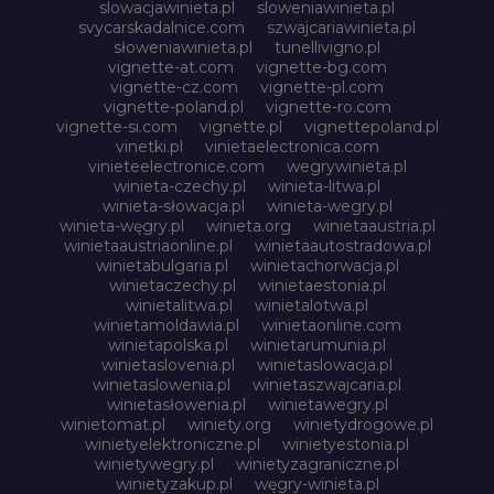
slowacjawinieta.pl
sloweniawinieta.pl
svycarskadalnice.com
szwajcariawinieta.pl
słoweniawinieta.pl
tunellivigno.pl
vignette-at.com
vignette-bg.com
vignette-cz.com
vignette-pl.com
vignette-poland.pl
vignette-ro.com
vignette-si.com
vignette.pl
vignettepoland.pl
vinetki.pl
vinietaelectronica.com
vinieteelectronice.com
wegrywinieta.pl
winieta-czechy.pl
winieta-litwa.pl
winieta-słowacja.pl
winieta-wegry.pl
winieta-węgry.pl
winieta.org
winietaaustria.pl
winietaaustriaonline.pl
winietaautostradowa.pl
winietabulgaria.pl
winietachorwacja.pl
winietaczechy.pl
winietaestonia.pl
winietalitwa.pl
winietalotwa.pl
winietamoldawia.pl
winietaonline.com
winietapolska.pl
winietarumunia.pl
winietaslovenia.pl
winietaslowacja.pl
winietaslowenia.pl
winietaszwajcaria.pl
winietasłowenia.pl
winietawegry.pl
winietomat.pl
winiety.org
winietydrogowe.pl
winietyelektroniczne.pl
winietyestonia.pl
winietywegry.pl
winietyzagraniczne.pl
winietyzakup.pl
węgry-winieta.pl