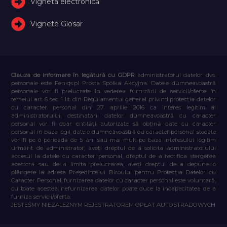
Vigneta electronică
Vignete Glosar
Clauza de informare în legătură cu GDPR
administratorul datelor dvs.
personale este Feniqs.pl Prosta Spółka Akcyjna. Datele dumneavoastră
personale vor fi prelucrate în vederea furnizării de servicii/oferte în
temeiul art. 6 sec. 1 lit. din Regulamentul general privind protecția datelor
cu caracter personal din 27 aprilie 2016 ca interes legitim al
administratorului, destinatarii datelor dumneavoastră cu caracter
personal vor fi doar entități autorizate să obțină date cu caracter
personal în baza legii, datele dumneavoastră cu caracter personal stocate
vor fi pe o perioadă de 5 ani sau mai mult pe baza interesului legitim
urmărit de administrator, aveți dreptul de a solicita administratorului
accesul la datele cu caracter personal, dreptul de a rectifica ștergerea
acestora sau de a limita prelucrarea, aveți dreptul de a depune o
plângere la adresa Președintelui Biroului pentru Protecția Datelor cu
Caracter Personal, furnizarea datelor cu caracter personal este voluntară,
cu toate acestea, nefurnizarea datelor poate duce la incapacitatea de a
furniza servicii/oferta.
JESTEŚMY NIEZALEŻNYM REJESTRATOREM OPŁAT AUTOSTRADOWYCH