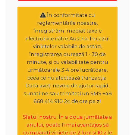
În conformitate cu
reglementările noastre,
înregistrăm imediat taxele
electronice către Austria. În cazul
vinietelor valabile de astăzi,
înregistrarea durează 1 - 30 de
minute, și cu valabilitate pentru
următoarele 3-4 ore lucrătoare,
ceea ce nu afectează tranzacția.
Dacă aveți nevoie de ajutor rapid,
sunați-ne sau trimiteți un SMS +48
668 414 910 24 de ore pe zi.
Sfatul nostru: În a doua jumătate a
anului, poate fi mai avantajos să
cumpărați viniete de 2 luni și 10 zile