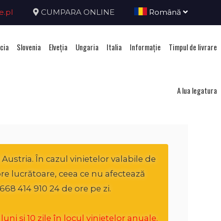
e.pl
CUMPARA ONLINE
Română
cia
Slovenia
Elveţia
Ungaria
Italia
Informație
Timpul de livrare
ria
A lua legatura
ustria. În cazul vinietelor valabile de
ore lucrătoare, ceea ce nu afectează
668 414 910 24 de ore pe zi.
i și 10 zile în locul vinietelor anuale.