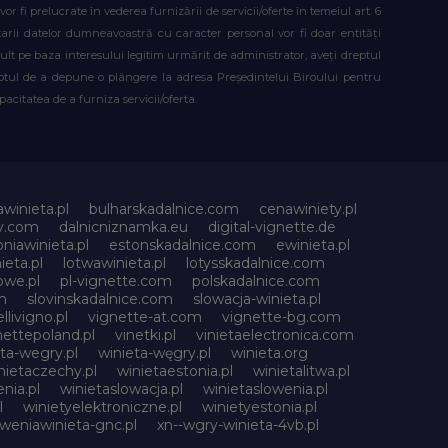
fi prelucrate în vederea furnizării de servicii/oferte în temeiul art. 6
atarii datelor dumneavoastră cu caracter personal vor fi doar entități
lt pe baza interesului legitim urmărit de administrator, aveți dreptul
reptul de a depune o plângere la adresa Președintelui Biroului pentru
citatea de a furniza servicii/oferta.
awinieta.pl
bulharskadalnice.com
cenawiniety.pl
ky.com
dalnicniznamka.eu
digital-vignette.de
niawinieta.pl
estonskadalnice.com
ewinieta.pl
ieta.pl
lotwawinieta.pl
lotysskadalnice.com
owe.pl
pl-vignette.com
polskadalnice.com
m
slovinskadalnice.com
slowacja-winieta.pl
llivigno.pl
vignette-at.com
vignette-bg.com
nettepoland.pl
vinetki.pl
vinietaelectronica.com
ta-wegry.pl
winieta-węgry.pl
winieta.org
nietaczechy.pl
winietaestonia.pl
winietalitwa.pl
nia.pl
winietaslowacja.pl
winietaslowenia.pl
l
winietyelektroniczne.pl
winietyestonia.pl
oweniawinieta-gnc.pl
xn--wgry-winieta-4vb.pl