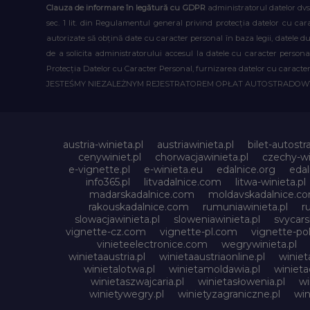
Clauza de informare în legătură cu GDPR
administratorul datelor dvs
sec. 1 lit. din Regulamentul general privind protecția datelor cu car
autorizate să obțină date cu caracter personal în baza legii, datele 
de a solicita administratorului accesul la datele cu caracter person
Protecția Datelor cu Caracter Personal, furnizarea datelor cu caracter 
JESTEŚMY NIEZALEŻNYM REJESTRATOREM OPŁAT AUTOSTRADO
austria-winieta.pl
austriawinieta.pl
bilet-autostr
cenywiniet.pl
chorwacjawinieta.pl
czechy-wi
e-vignette.pl
e-winieta.eu
edalnice.org
edal
info365.pl
litvadalnice.com
litwa-winieta.pl
madarskadalnice.com
moldavskadalnice.c
rakouskadalnice.com
rumuniawinieta.pl
r
slowacjawinieta.pl
sloweniawinieta.pl
svycar
vignette-cz.com
vignette-pl.com
vignette-pol
vinieteelectronice.com
wegrywinieta.pl
winietaaustria.pl
winietaaustriaonline.pl
winiet
winietalotwa.pl
winietamoldawia.pl
winieta
winietaszwajcaria.pl
winietasłowenia.pl
wi
winietywegry.pl
winietyzagraniczne.pl
win