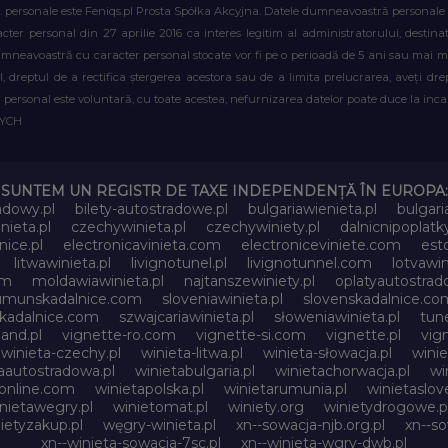
. personale este Feniqs.pl Prosta Spółka Akcyjna. Datele dumneavoastră personale vor 
acter personal din 27 aprilie 2016 ca interes legitim al administratorului, destin
dumneavoastră cu caracter personal stocate vor fi pe o perioadă de 5 ani sau mai mu
al, dreptul de a rectifica ștergerea acestora sau de a limita prelucrarea, aveți d
personal este voluntară, cu toate acestea, nefurnizarea datelor poate duce la incapa
WYCH
SUNTEM UN REGISTR DE TAXE INDEPENDENȚĂ ÎN EUROPA:
adowy.pl
bilety-autostradowe.pl
bulgariawienieta.pl
bulgari
nieta.pl
czechywinieta.pl
czechywiniety.pl
dalnicnipoplat
nice.pl
electronicavinieta.com
electroniceviniete.com
esto
litwawinieta.pl
livignotunel.pl
livignotunnel.com
lotvawin
om
moldawiawinieta.pl
najtanszewiniety.pl
oplatyautostrad
umunskadalnice.com
sloveniawinieta.pl
slovenskadalnice.co
skadalnice.com
szwajcariawinieta.pl
słoweniawinieta.pl
tune
and.pl
vignette-ro.com
vignette-si.com
vignette.pl
vig
winieta-czechy.pl
winieta-litwa.pl
winieta-słowacja.pl
winie
aautostradowa.pl
winietabulgaria.pl
winietachorwacja.pl
wi
online.com
winietapolska.pl
winietarumunia.pl
winietaslove
nietawegry.pl
winietomat.pl
winiety.org
winietydrogowe.p
ietyzakup.pl
węgry-winieta.pl
xn--sowacja-njb.org.pl
xn--s
xn--winieta-sowacja-7sc.pl
xn--winieta-wgry-dwb.pl