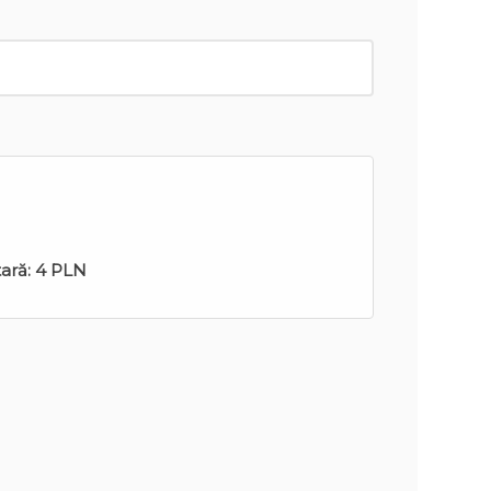
tară:
4 PLN