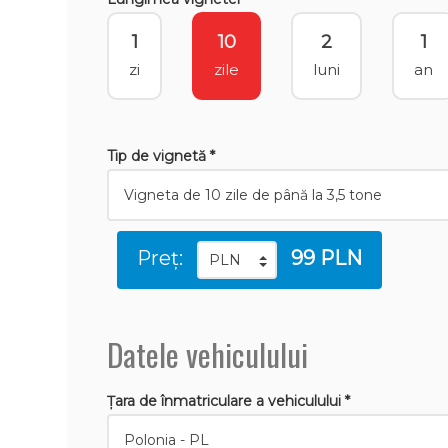
1
10
2
1
zi
zile
luni
an
Tip de vignetă *
Preț:
99 PLN
Datele vehiculului
Țara de înmatriculare a vehiculului *