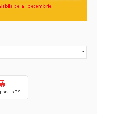
labilă de la 1 decembrie.
ana la 3,5 t