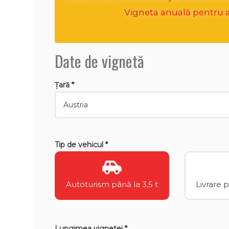
Vigneta anuală pentru an
Date de vignetă
Țară *
Tip de vehicul *
Autoturism până la 3,5 t
Livrare 
Lungimea vignetei *