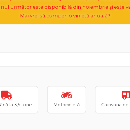
ul următor este disponibilă din noiembrie și este va
Mai vrei să cumperi o vinietă anuală?
până la 3,5 tone
Motocicletă
Caravana de p