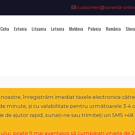
customer@winieta-onlin
 Ceha
Estonia
Lituania
Letonia
Moldova
Polonia
România
Slova
hiziționarea unei vignete - Aust
oastre, înregistrăm imediat taxele electronice către A
0 de minute, și cu valabilitate pentru următoarele 3-4 
ie de ajutor rapid, sunați-ne sau trimiteți un SMS +48 
ui, poate fi mai avantajos să cumpărați viniete de 2 lun