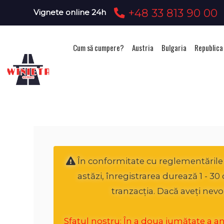
+48 33 813 90 00
Vignete online 24h
Cum să cumpere?
Austria
Bulgaria
Republica
Ac
În conformitate cu reglementările n
astăzi, înregistrarea durează 1 - 3
tranzacția. Dacă aveți nevo
Sfatul nostru: În a doua jumătate a anul