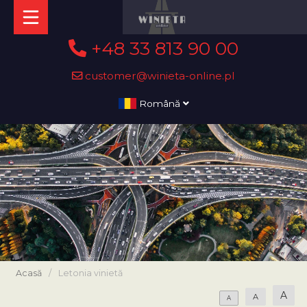
+48 33 813 90 00
customer@winieta-online.pl
Română
Acasă
/
Letonia vinietă
A
A
A