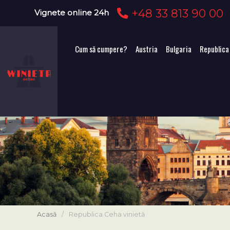
+48 33 813 90 00
Vignete online 24h
Cum să cumpere?
Austria
Bulgaria
Republica
Acasă
/
Republica Ceha vinietă