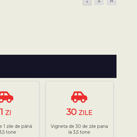
A
A
A
1
30
ZI
ZILE
e 1 zile de până
Vigneta de 30 de zile pana
 3,5 tone
la 3,5 tone