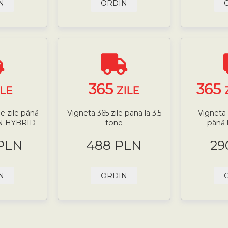
N
ORDIN
365
365
ILE
ZILE
e zile până
Vigneta 365 zile pana la 3,5
Vigneta 
-IN HYBRID
tone
până 
 PLN
488 PLN
29
N
ORDIN