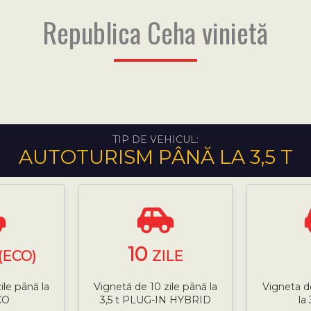
Republica Ceha vinietă
TIP DE VEHICUL:
AUTOTURISM PÂNĂ LA 3,5 T
10
(ECO)
ZILE
ile până la
Vignetă de 10 zile până la
Vigneta d
CO
3,5 t PLUG-IN HYBRID
la