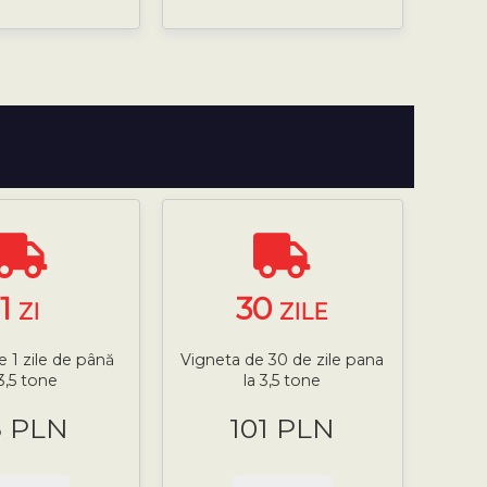
1
30
ZI
ZILE
e 1 zile de până
Vigneta de 30 de zile pana
 3,5 tone
la 3,5 tone
8 PLN
101 PLN