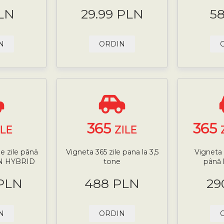
LN
29.99 PLN
5
N
ORDIN
365
365
ILE
ZILE
e zile până
Vigneta 365 zile pana la 3,5
Vigneta 
-IN HYBRID
tone
până 
 PLN
488 PLN
29
N
ORDIN