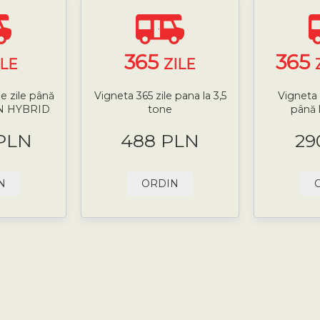
365
365
ILE
ZILE
e zile până
Vigneta 365 zile pana la 3,5
Vigneta 
-IN HYBRID
tone
până 
 PLN
488 PLN
29
N
ORDIN
ă