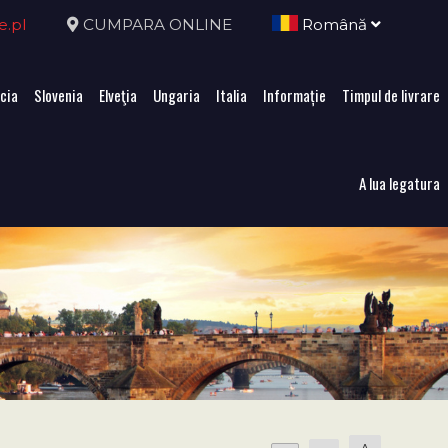
e.pl
CUMPARA ONLINE
Română
cia
Slovenia
Elveţia
Ungaria
Italia
Informație
Timpul de livrare
A lua legatura