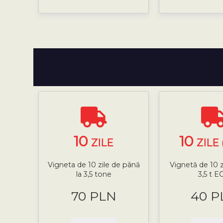
10
10
ZILE
ZILE 
Vigneta de 10 zile de până
Vignetă de 10 z
la 3,5 tone
3,5 t E
70 PLN
40 P