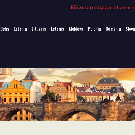
customer@winieta-onlin
 Ceha
Estonia
Lituania
Letonia
Moldova
Polonia
România
Slova