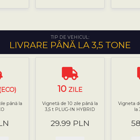
TIP DE VEHICUL:
LIVRARE PÂNĂ LA 3,5 TONE
10
(ECO)
ZILE
ile până la
Vignetă de 10 zile până la
Vigneta d
CO
3,5 t PLUG-IN HYBRID
la
LN
29.99 PLN
5