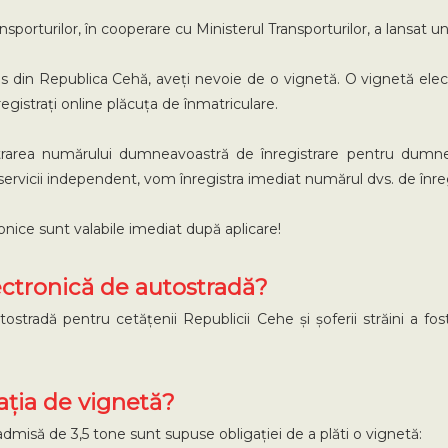
nsporturilor, în cooperare cu Ministerul Transporturilor, a lansat 
pres din Republica Cehă, aveți nevoie de o vignetă. O vignetă ele
nregistrați online plăcuța de înmatriculare.
strarea numărului dumneavoastră de înregistrare pentru dumnea
servicii independent, vom înregistra imediat numărul dvs. de înre
ronice sunt valabile imediat după aplicare!
ectronică de autostradă?
stradă pentru cetățenii Republicii Cehe și șoferii străini a fos
ația de vignetă?
misă de 3,5 tone sunt supuse obligației de a plăti o vignetă: