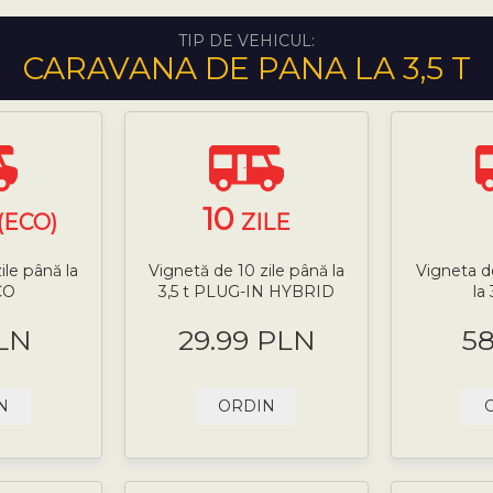
TIP DE VEHICUL:
CARAVANA DE PANA LA 3,5 T
10
(ECO)
ZILE
ile până la
Vignetă de 10 zile până la
Vigneta d
CO
3,5 t PLUG-IN HYBRID
la
LN
29.99 PLN
5
N
ORDIN