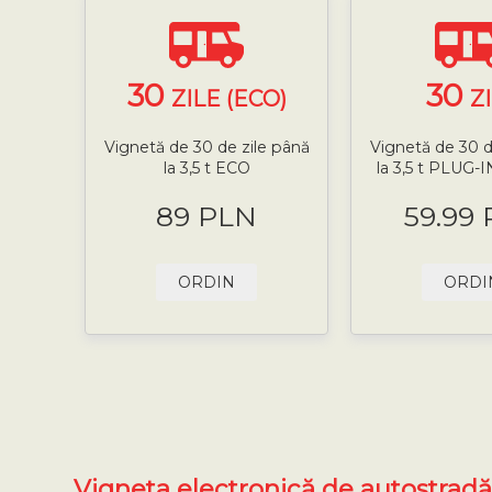
30
30
ZILE (ECO)
Z
Vignetă de 30 de zile până
Vignetă de 30 d
la 3,5 t ECO
la 3,5 t PLUG
89 PLN
59.99
ORDIN
ORDI
Vigneta electronică de autostrad