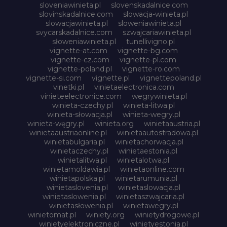
sloveniawinieta.pl
slovenskadalnice.com
slovinskadalnice.com
slowacja-winieta.pl
slowacjawinieta.pl
sloweniawinieta.pl
svycarskadalnice.com
szwajcariawinieta.pl
słoweniawinieta.pl
tunellivigno.pl
vignette-at.com
vignette-bg.com
vignette-cz.com
vignette-pl.com
vignette-poland.pl
vignette-ro.com
vignette-si.com
vignette.pl
vignettepoland.pl
vinetki.pl
vinietaelectronica.com
vinieteelectronice.com
wegrywinieta.pl
winieta-czechy.pl
winieta-litwa.pl
winieta-słowacja.pl
winieta-wegry.pl
winieta-węgry.pl
winieta.org
winietaaustria.pl
winietaaustriaonline.pl
winietaautostradowa.pl
winietabulgaria.pl
winietachorwacja.pl
winietaczechy.pl
winietaestonia.pl
winietalitwa.pl
winietalotwa.pl
winietamoldawia.pl
winietaonline.com
winietapolska.pl
winietarumunia.pl
winietaslovenia.pl
winietaslowacja.pl
winietaslowenia.pl
winietaszwajcaria.pl
winietasłowenia.pl
winietawegry.pl
winietomat.pl
winiety.org
winietydrogowe.pl
winietyelektroniczne.pl
winietyestonia.pl