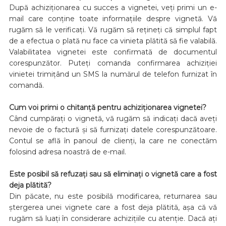
După achiziționarea cu succes a vignetei, veți primi un e-
mail care conține toate informațiile despre vignetă. Vă
rugăm să le verificați. Vă rugăm să rețineți că simplul fapt
de a efectua o plată nu face ca vinieta plătită să fie valabilă.
Valabilitatea vignetei este confirmată de documentul
corespunzător. Puteți comanda confirmarea achiziției
vinietei trimițând un SMS la numărul de telefon furnizat în
comandă.
Cum voi primi o chitanță pentru achiziționarea vignetei?
Când cumpărați o vignetă, vă rugăm să indicați dacă aveți
nevoie de o factură și să furnizați datele corespunzătoare.
Contul se află în panoul de clienți, la care ne conectăm
folosind adresa noastră de e-mail.
Este posibil să refuzați sau să eliminați o vignetă care a fost
deja plătită?
Din păcate, nu este posibilă modificarea, returnarea sau
ștergerea unei vignete care a fost deja plătită, așa că vă
rugăm să luați în considerare achizițiile cu atenție. Dacă ați