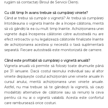
rugăm să contactați Biroul de Servicii Clienți.
Cu cât timp în avans trebuie să cumpărați viniete?
Când ar trebui să cumpăr o vignetă? Ar trebui să cumpărați
întotdeauna o vignetă înainte de a începe călătoria, merită
să vă gândiți la ea cu mult timp înainte. Achiziționarea unei
vignete după începerea călătoriei către autostradă nu are
efect retroactiv și nu legalizează călătoriile finalizate înainte
de achiziționarea acesteia și necesită o taxă suplimentară
separată. Fiecare autostradă este monitorizată de camere.
Când este profitabil să cumpărați o vignetă anuală?
Vigneta anuală vă permite să folosiți toate drumurile până
pe 31 ianuarie. Dacă costul raionului individual sau al altor
viniete depășește costul achiziționării unei viniete anuale în
cursul anului, merită achiziționarea unei viniete anuale.
Astfel, nu mai trebuie să te gândești la vignetă, să cauți
modalități alternative de călătorie sau să renunți la ceva
pentru că nu ai o vignetă valabilă. Acesta este confortul
care rambursează orice costuri.