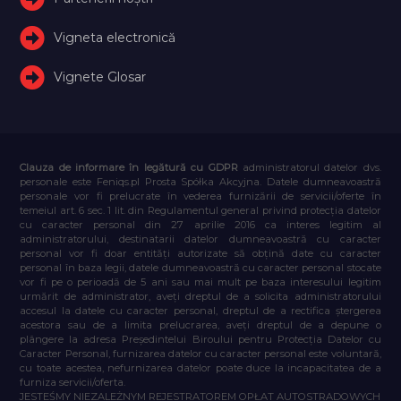
Vigneta electronică
Vignete Glosar
Clauza de informare în legătură cu GDPR
administratorul datelor dvs.
personale este Feniqs.pl Prosta Spółka Akcyjna. Datele dumneavoastră
personale vor fi prelucrate în vederea furnizării de servicii/oferte în
temeiul art. 6 sec. 1 lit. din Regulamentul general privind protecția datelor
cu caracter personal din 27 aprilie 2016 ca interes legitim al
administratorului, destinatarii datelor dumneavoastră cu caracter
personal vor fi doar entități autorizate să obțină date cu caracter
personal în baza legii, datele dumneavoastră cu caracter personal stocate
vor fi pe o perioadă de 5 ani sau mai mult pe baza interesului legitim
urmărit de administrator, aveți dreptul de a solicita administratorului
accesul la datele cu caracter personal, dreptul de a rectifica ștergerea
acestora sau de a limita prelucrarea, aveți dreptul de a depune o
plângere la adresa Președintelui Biroului pentru Protecția Datelor cu
Caracter Personal, furnizarea datelor cu caracter personal este voluntară,
cu toate acestea, nefurnizarea datelor poate duce la incapacitatea de a
furniza servicii/oferta.
JESTEŚMY NIEZALEŻNYM REJESTRATOREM OPŁAT AUTOSTRADOWYCH