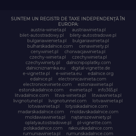
SUNTEM UN REGISTR DE TAXE INDEPENDENȚĂ ÎN
EUROPA:
austria-winieta.pl
austriawinieta.pl
bilet-autostradowy.pl
bilety-autostradowe.pl
bulgariawienieta.pl
bulgariawinieta.pl
bulharskadalnice.com
cenawiniety.pl
cenywiniet.pl
chorwacjawinieta.pl
czechy-winieta.pl
czechywinieta.pl
czechywiniety.pl
dalnicnipoplatky.com
dalnicniznamka.eu
digital-vignette.de
e-vignette.pl
e-winieta.eu
edalnice.org
edalnice.pl
electronicavinieta.com
electroniceviniete.com
estoniawinieta.pl
estonskadalnice.com
ewinieta.pl
info365.pl
litvadalnice.com
litwa-winieta.pl
litwawinieta.pl
livignotunel.pl
livignotunnel.com
lotvawinieta.pl
lotwawinieta.pl
lotysskadalnice.com
madarskadalnice.com
moldavskadalnice.com
moldawiawinieta.pl
najtanszewiniety.pl
oplatyautostradowe.pl
pl-vignette.com
polskadalnice.com
rakouskadalnice.com
rumuniawinieta.pl
rumunskadalnice.com