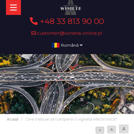
+48 33 813 90 00
customer@winieta-online.pl
Română
Acasă
/
Cine trebuie să cumpere o vignetă electronică?
A
A
A